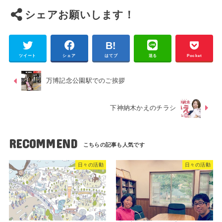
シェアお願いします！
ツイート
シェア
はてブ
送る
Pocket
万博記念公園駅でのご挨拶
下神納木かえのチラシ
RECOMMEND
日々の活動
日々の活動