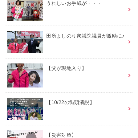
うれしいお手紙が・・・
田所よしのり衆議院議員が激励に♪
【父が現地入り】
【10/22の街頭演説】
【災害対策】