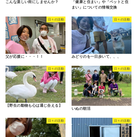
こんな楽しい街にしませんか？
「健康と住まい」や「ペットと住
まい」についての情報交換
日々の活動
日々の活動
父が応援に・・・！！
みどりのを一日歩いて、、、
日々の活動
日々の活動
【野生の動物も心は通じ合える】
いぬの朝活
日々の活動
日々の活動