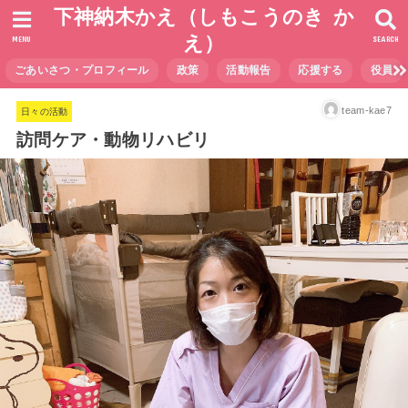
下神納木かえ（しもこうのき か
え）
MENU
SEARCH
ごあいさつ・プロフィール
政策
活動報告
応援する
役員
team-kae7
日々の活動
訪問ケア・動物リハビリ