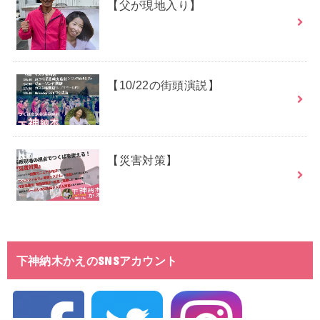
【父が現地入り】
【10/22の街頭演説】
【災害対策】
下神納木かえのSNSアカウント