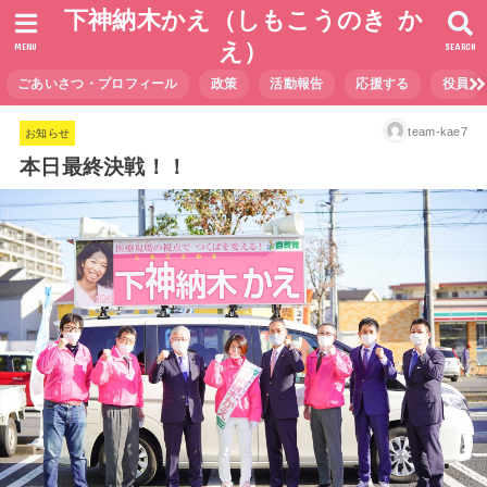
下神納木かえ（しもこうのき か
え）
MENU
SEARCH
ごあいさつ・プロフィール
政策
活動報告
応援する
役員
team-kae7
お知らせ
本日最終決戦！！