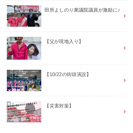
田所よしのり衆議院議員が激励に♪
【父が現地入り】
【10/22の街頭演説】
【災害対策】