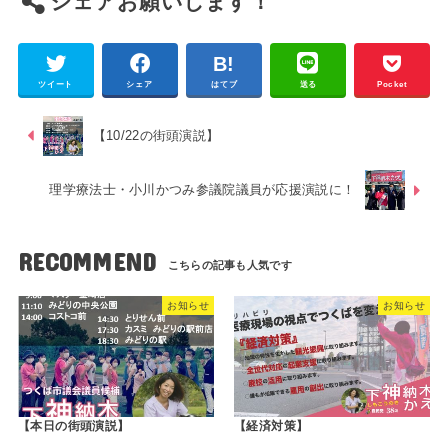
シェアお願いします！
ツイート
シェア
はてブ
送る
Pocket
【10/22の街頭演説】
理学療法士・小川かつみ参議院議員が応援演説に！
RECOMMEND
お知らせ
お知らせ
【本日の街頭演説】
【経済対策】