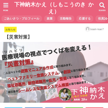
下神納木かえ（しもこうのき か
え）
MENU
SEARCH
ごあいさつ・プロフィール
政策
活動報告
応援する
役員
team-kae7
お知らせ
【災害対策】