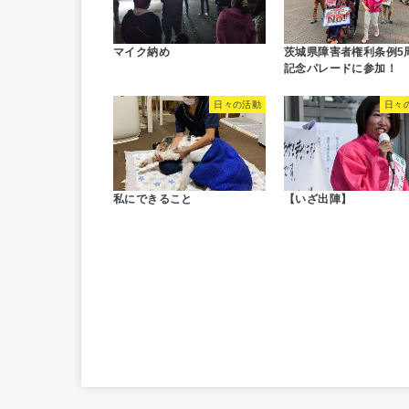
マイク納め
茨城県障害者権利条例5
記念パレードに参加！
日々の活動
日々
私にできること
【いざ出陣】