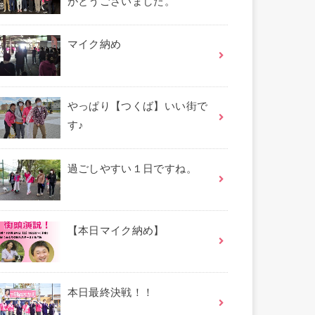
がとうございました。
マイク納め
やっぱり【つくば】いい街で
す♪
過ごしやすい１日ですね。
【本日マイク納め】
本日最終決戦！！