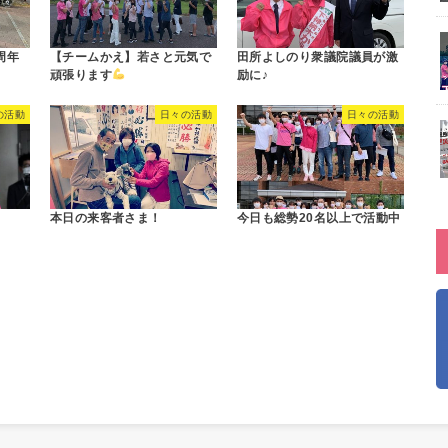
周年
【チームかえ】若さと元気で
田所よしのり衆議院議員が激
頑張ります
励に♪
の活動
日々の活動
日々の活動
本日の来客者さま！
今日も総勢20名以上で活動中