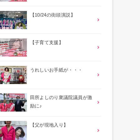
【10/24の街頭演説】
【子育て支援】
うれしいお手紙が・・・
田所よしのり衆議院議員が激
励に♪
【父が現地入り】