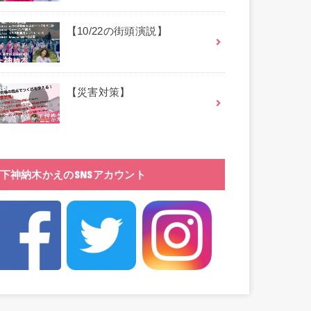
【10/22の街頭演説】
【災害対策】
下神納木かえのSNSアカウント