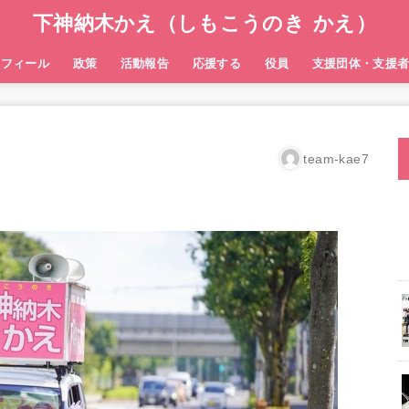
下神納木かえ（しもこうのき かえ）
ロフィール
政策
活動報告
応援する
役員
支援団体・支援
team-kae7