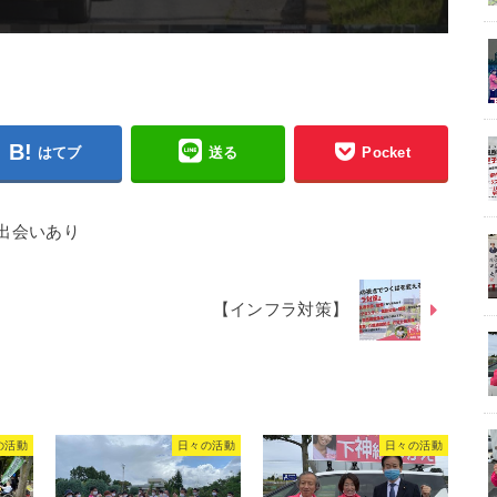
はてブ
送る
Pocket
出会いあり
【インフラ対策】
の活動
日々の活動
日々の活動